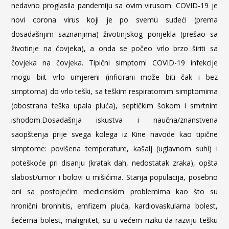
nedavno proglasila pandemiju sa ovim virusom. COVID-19 je
novi corona virus koji je po svemu sudeći (prema
dosadašnjim saznanjima) životinjskog porijekla (prešao sa
životinje na čovjeka), a onda se počeo vrlo brzo širiti sa
čovjeka na čovjeka. Tipični simptomi COVID-19 infekcije
mogu biit vrlo umjereni (inficirani može biti čak i bez
simptoma) do vrlo teški, sa teškim respiratornim simptomima
(obostrana teška upala pluća), septičkim šokom i smrtnim
ishodom.
Dosadašnja iskustva i naučna/znanstvena
saopštenja prije svega kolega iz Kine navode kao tipične
simptome: povišena temperature, kašalj (uglavnom suhi) i
poteškoće pri disanju (kratak dah, nedostatak zraka), opšta
slabost/umor i bolovi u mišićima. Starija populacija, posebno
oni sa postojećim medicinskim problemima kao što su
hronični bronhitis, emfizem pluća, kardiovaskularna bolest,
šećerna bolest, malignitet, su u većem riziku da razviju tešku